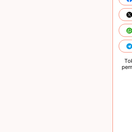
Tok
pem