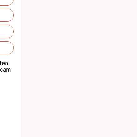
nten
acam