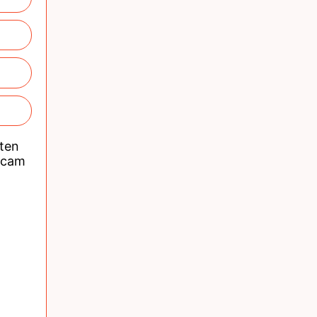
nten
acam