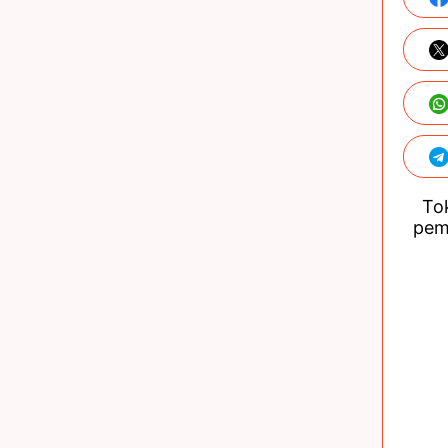
Tok
pem