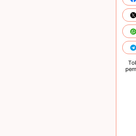
Tok
pem