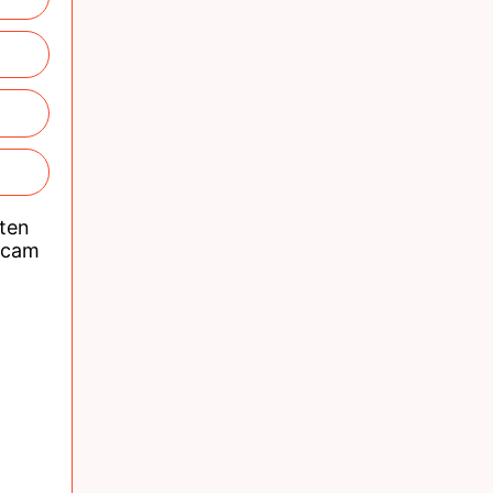
nten
acam