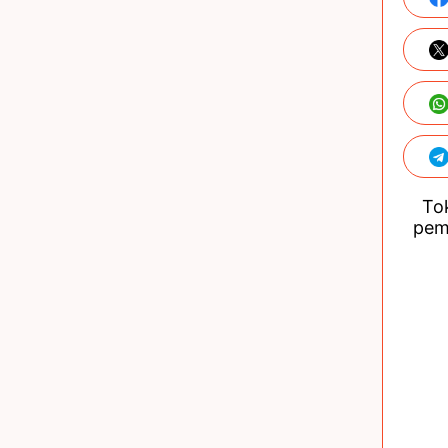
Tok
pem