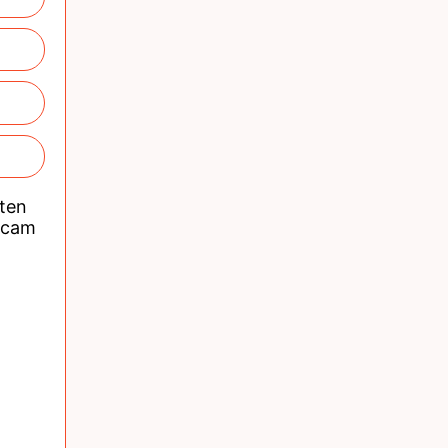
nten
acam