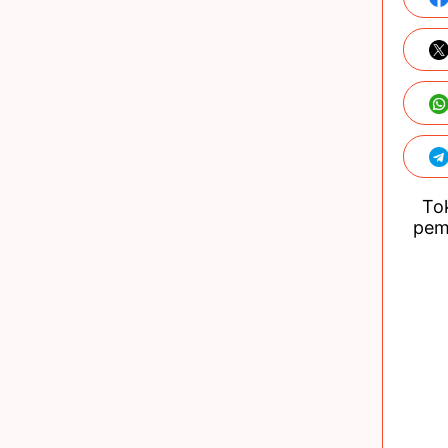
Tok
pem