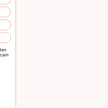
nten
acam