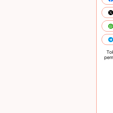
Tok
pem