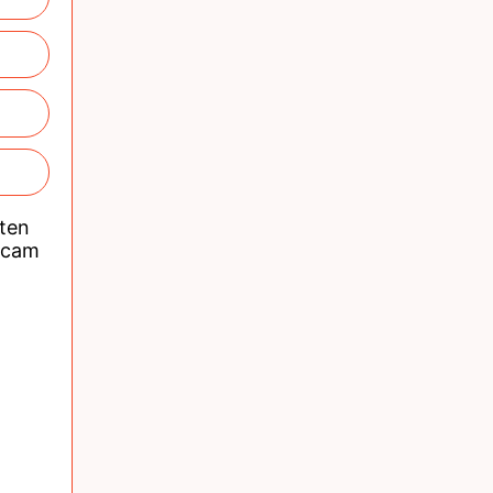
nten
acam