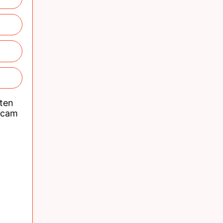
nten
acam