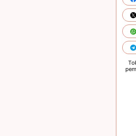
Tok
pem