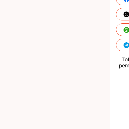
Tok
pem