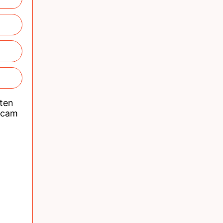
nten
acam