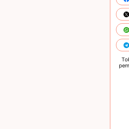
Tok
pem