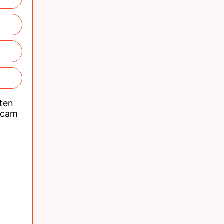
nten
acam