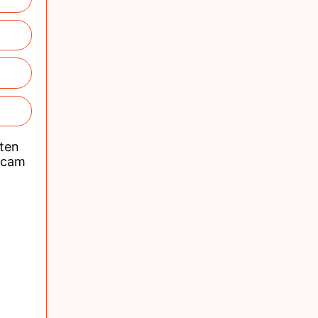
nten
acam