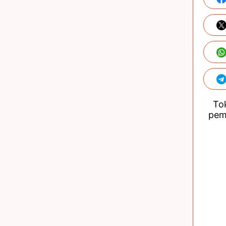
Tok
pem