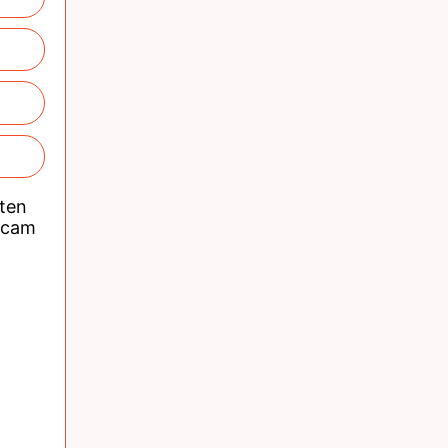
nten
acam