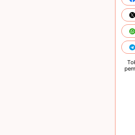
Tok
pem