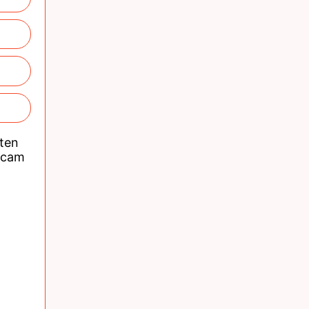
nten
acam