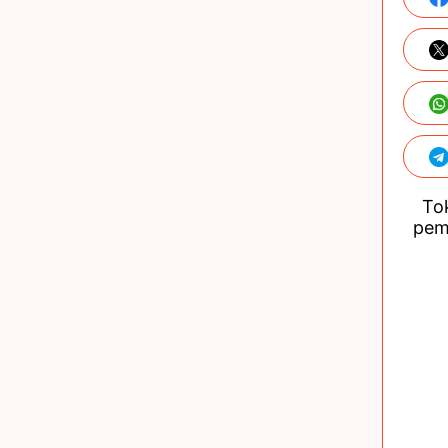
Tok
pem