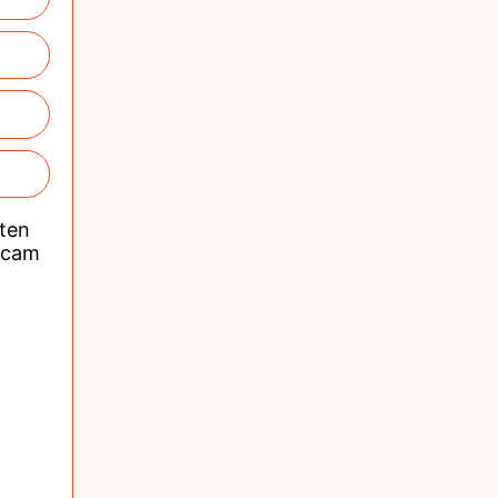
nten
acam