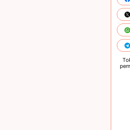
Tok
pem