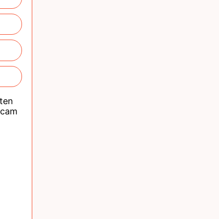
nten
acam